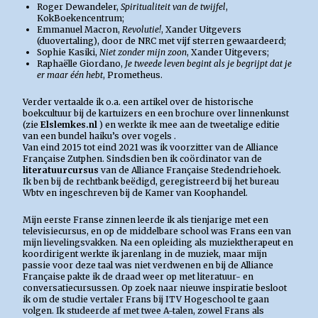
Roger Dewandeler,
Spiritualiteit van de twijfel
,
KokBoekencentrum;
Emmanuel Macron,
Revolutie!
, Xander Uitgevers
(duovertaling), door de NRC met vijf sterren gewaardeerd;
Sophie Kasiki,
Niet zonder mijn zoon
, Xander Uitgevers;
Raphaëlle Giordano,
Je tweede leven begint als je begrijpt dat je
er maar één hebt
, Prometheus.
Verder vertaalde ik o.a. een artikel over de historische
boekcultuur bij de kartuizers en een brochure over linnenkunst
(zie
Elslemkes.nl
) en werkte ik mee aan de tweetalige editie
van een bundel haiku’s over vogels .
Van eind 2015 tot eind 2021 was ik voorzitter van de Alliance
Française Zutphen. Sindsdien ben ik coördinator van de
literatuurcursus
van de Alliance Française Stedendriehoek.
Ik ben bij de rechtbank beëdigd, geregistreerd bij het bureau
Wbtv en ingeschreven bij de Kamer van Koophandel.
Mijn eerste Franse zinnen leerde ik als tienjarige met een
televisiecursus, en op de middelbare school was Frans een van
mijn lievelingsvakken. Na een opleiding als muziektherapeut en
koordirigent werkte ik jarenlang in de muziek, maar mijn
passie voor deze taal was niet verdwenen en bij de Alliance
Française pakte ik de draad weer op met literatuur- en
conversatiecursussen. Op zoek naar nieuwe inspiratie besloot
ik om de studie vertaler Frans bij ITV Hogeschool te gaan
volgen. Ik studeerde af met twee A-talen, zowel Frans als