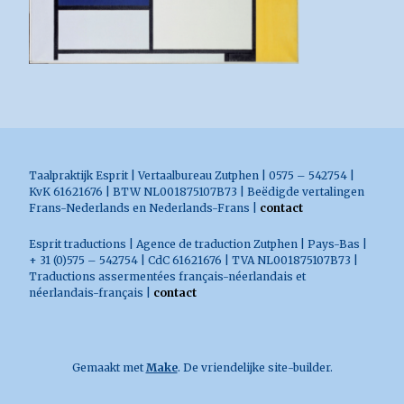
Taalpraktijk Esprit | Vertaalbureau Zutphen | 0575 – 542754 |
KvK 61621676 | BTW NL001875107B73 | Beëdigde vertalingen
Frans-Nederlands en Nederlands-Frans |
contact
Esprit traductions | Agence de traduction Zutphen | Pays-Bas |
+ 31 (0)575 – 542754 | CdC 61621676 | TVA NL001875107B73 |
Traductions assermentées français-néerlandais et
néerlandais-français |
contact
Gemaakt met
Make
. De vriendelijke site-builder.